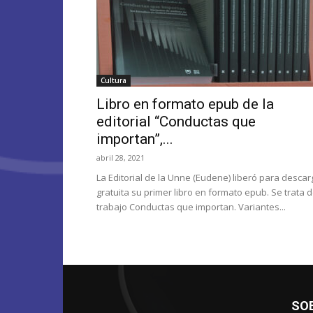
Cultura
Libro en formato epub de la
editorial “Conductas que
importan”,...
abril 28, 2021
La Editorial de la Unne (Eudene) liberó para descar
gratuita su primer libro en formato epub. Se trata d
trabajo Conductas que importan. Variantes...
SO