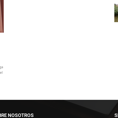
ga
el
BRE NOSOTROS
S