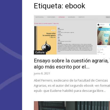
Etiqueta: ebook
Cultura
Ensayo sobre la cuestión agraria,
algo más escrito por el...
junio 8, 2021
Abel Ferrero, exdecano de la Facultad de Ciencias
Agrarias, es el autor del segundo ebook -en forma
epub- que Eudene habilitó para descarga libre...