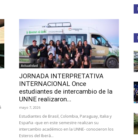
Medios
Unne
Actualidad
JORNADA INTERPRETATIVA
INTERNACIONAL Once
estudiantes de intercambio de la
UNNE realizaron...
á
mayo 7, 2026
Estudiantes de Brasil, Colombia, Paraguay, Italia y
España -que en este semestre realizan su
intercambio académico en la UNNE- conocieron los
Esteros del Iberá...