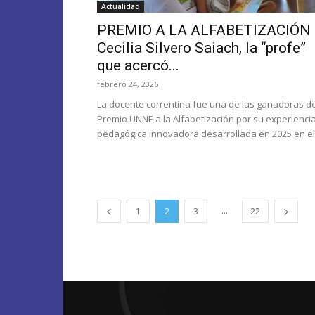
Actualidad
PREMIO A LA ALFABETIZACIÓN
Cecilia Silvero Saiach, la “profe”
que acercó...
febrero 24, 2026
La docente correntina fue una de las ganadoras de
Premio UNNE a la Alfabetización por su experienci
pedagógica innovadora desarrollada en 2025 en el.
...
1
2
3
22