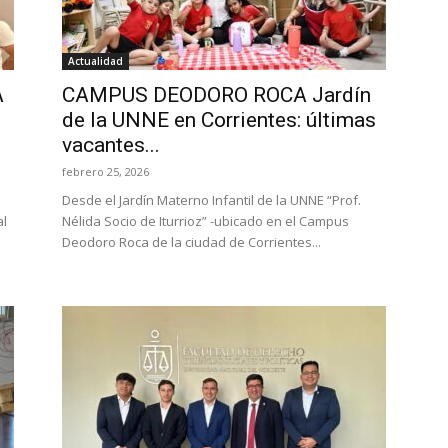
Actualidad
A
CAMPUS DEODORO ROCA Jardín
de la UNNE en Corrientes: últimas
vacantes...
febrero 25, 2026
Desde el Jardín Materno Infantil de la UNNE “Prof.
al
Nélida Socio de Iturrioz” -ubicado en el Campus
Deodoro Roca de la ciudad de Corrientes...