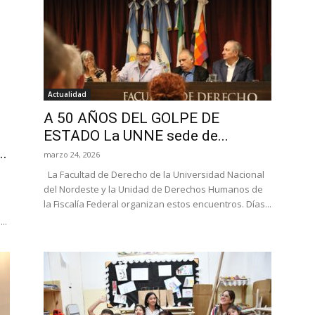
Actualidad
A 50 AÑOS DEL GOLPE DE
ESTADO La UNNE sede de...
..
marzo 24, 2026
La Facultad de Derecho de la Universidad Nacional
del Nordeste y la Unidad de Derechos Humanos de
la Fiscalía Federal organizan estos encuentros. Días...
..