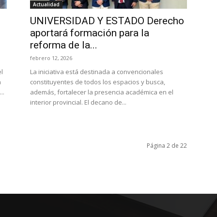
Actualidad
UNIVERSIDAD Y ESTADO Derecho
aportará formación para la
reforma de la...
febrero 12, 2026
l
La iniciativa está destinada a convencionales
a
constituyentes de todos los espacios y busca,
..
además, fortalecer la presencia académica en el
interior provincial. El decano de...
Página 2 de 22