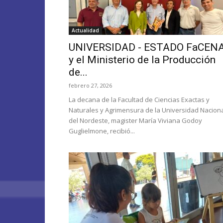
Actualidad
UNIVERSIDAD - ESTADO FaCEN
y el Ministerio de la Producción
de...
febrero 27, 2026
La decana de la Facultad de Ciencias Exactas y
Naturales y Agrimensura de la Universidad Nacion
del Nordeste, magister María Viviana Godoy
Guglielmone, recibió...