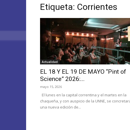
Etiqueta: Corrientes
Actualidad
EL 18 Y EL 19 DE MAYO “Pint of
Science” 2026:...
mayo 15, 2026
El lunes en la capital correntina y el martes en la
chaqueña, y con auspicio de la UNNE, se concretar
una nueva edición de...