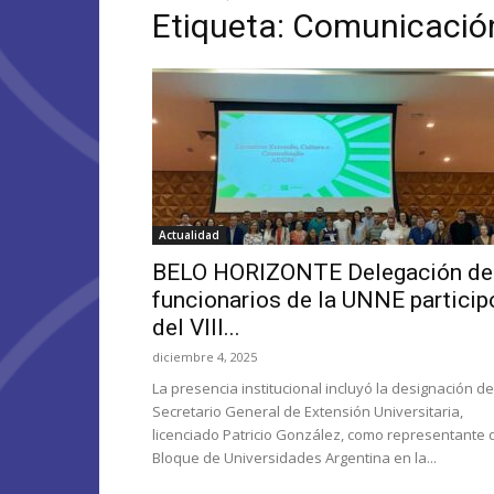
Etiqueta: Comunicación
Actualidad
BELO HORIZONTE Delegación de
funcionarios de la UNNE particip
del VIII...
diciembre 4, 2025
La presencia institucional incluyó la designación de
Secretario General de Extensión Universitaria,
licenciado Patricio González, como representante 
Bloque de Universidades Argentina en la...