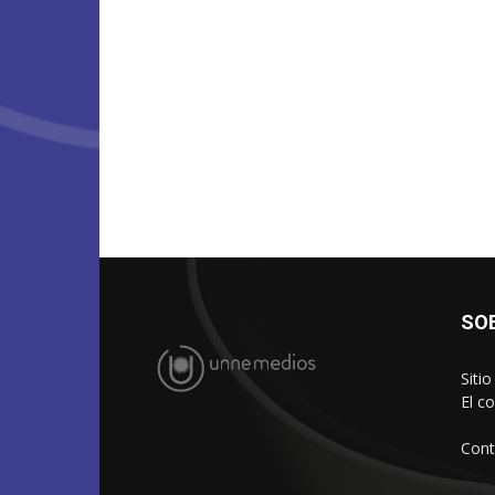
SO
Siti
El c
Cont