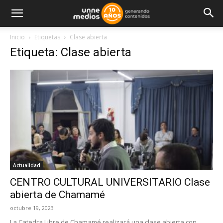
Inicio
Etiquetas
Clase abierta
Etiqueta: Clase abierta
Actualidad
CENTRO CULTURAL UNIVERSITARIO Clase
abierta de Chamamé
octubre 19, 2023
La Catedra Libre de Chamamé realizará una clase abierta con