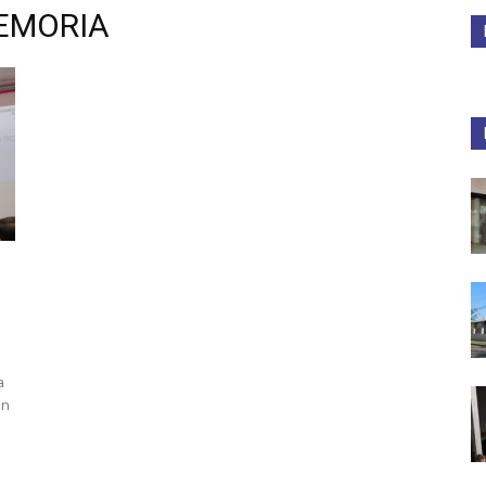
MEMORIA
Medios
Unne
a
en