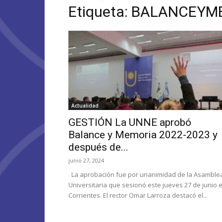
Etiqueta: BALANCEY
Actualidad
GESTIÓN La UNNE aprobó
Balance y Memoria 2022-2023 y
después de...
junio 27, 2024
La aprobación fue por unanimidad de la Asamble
Universitaria que sesionó este jueves 27 de junio 
Corrientes. El rector Omar Larroza destacó el...