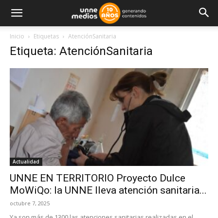
Inicio
Etiquetas
AtenciónSanitaria
Etiqueta: AtenciónSanitaria
Actualidad
UNNE EN TERRITORIO Proyecto Dulce
MoWiQo: la UNNE lleva atención sanitaria...
octubre 7, 2025
Ya son más de 1300 las atenciones sanitarias realizadas en el