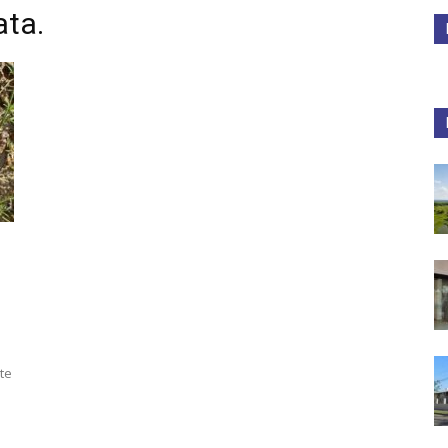
ata.
Medios
Unne
te