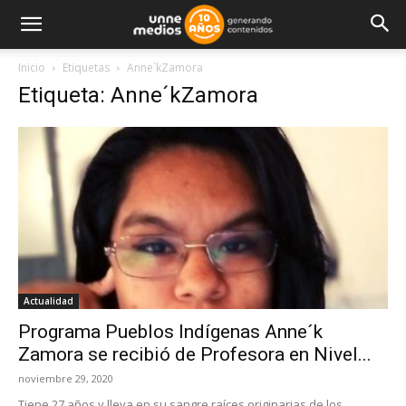
Inicio
Etiquetas
Anne´kZamora
Etiqueta: Anne´kZamora
Actualidad
Programa Pueblos Indígenas Anne´k
Zamora se recibió de Profesora en Nivel...
noviembre 29, 2020
Tiene 27 años y lleva en su sangre raíces originarias de los