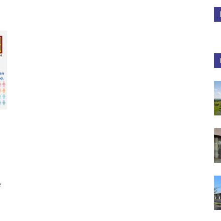
Medios
Unne
e