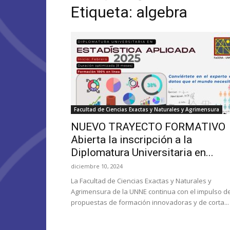
Etiqueta: algebra
Facultad de Ciencias Exactas y Naturales y Agrimensura
NUEVO TRAYECTO FORMATIVO
Abierta la inscripción a la
Diplomatura Universitaria en...
diciembre 10, 2024
La Facultad de Ciencias Exactas y Naturales y
Agrimensura de la UNNE continua con el impulso d
propuestas de formación innovadoras y de corta...