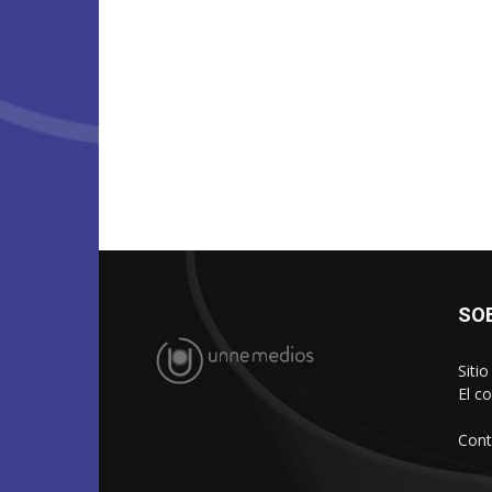
SO
Siti
El c
Cont