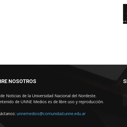
BRE NOSOTROS
S
o de Noticias de la Universidad Nacional del Nordeste.
ontenido de UNNE Medios es de libre uso y reproducción.
áctanos:
unnemedios@comunidad.unne.edu.ar