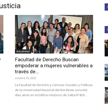
usticia
Medios
Unne
Actualidad
y
Facultad de Derecho Buscan
empoderar a mujeres vulnerables a
través de...
octubre 25, 2022
La Facultad de Derecho y Ciencias Sociales y Políticas
de la Universidad Nacional del Nordeste concretó
días atrás en el Edificio Histórico de Salta N°459...