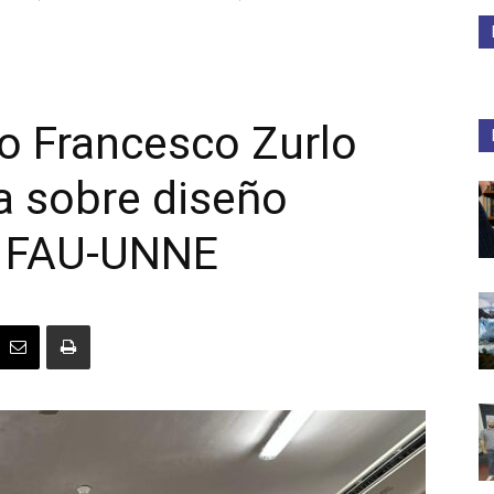
Medios
no Francesco Zurlo
a sobre diseño
Unne
la FAU-UNNE