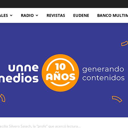
ALES
RADIO
REVISTAS
EUDENE
BANCO MULTI
ia Silvero Saiach, la “profe” que acercó lectura...