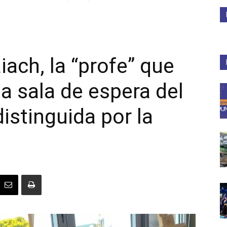
Medios
iach, la “profe” que
la sala de espera del
Unne
distinguida por la