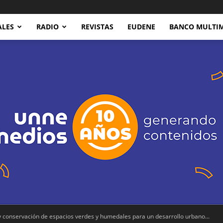
ALES
RADIO
REVISTAS
EUDENE
BANCO MULTI
 conservación de espacios verdes y humedales para un desarrollo urbano...