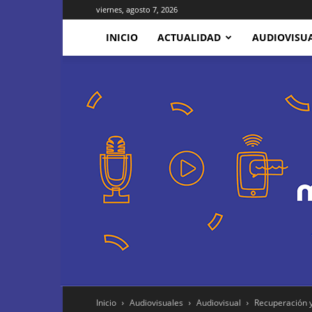
viernes, agosto 7, 2026
INICIO
ACTUALIDAD
AUDIOVISU
Inicio
Audiovisuales
Audiovisual
Recuperación y