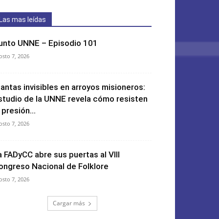
Las mas leídas
unto UNNE – Episodio 101
osto 7, 2026
lantas invisibles en arroyos misioneros:
studio de la UNNE revela cómo resisten
 presión...
osto 7, 2026
a FADyCC abre sus puertas al VIII
ongreso Nacional de Folklore
osto 7, 2026
Cargar más