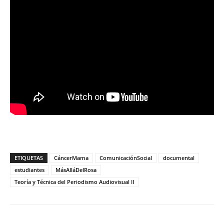
ETIQUETAS
CáncerMama
ComunicaciónSocial
documental
estudiantes
MásAlláDelRosa
Teoría y Técnica del Periodismo Audiovisual II