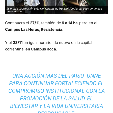
Se brinda información sobre Infecciones de Transmisión Sexual a la comunidad
Pe
universitaria.
sa
Continuará el
2
7/11,
también de
9 a 14 hs,
pero en el
Campus Las Heras, Resistencia.
Y el
28/11
en igual horario, de nuevo en la capital
correntina,
en Campus Roca.
UNA ACCIÓN MÁS DEL PAISU- UNNE
PARA CONTINUAR FORTALECIENDO EL
COMPROMISO INSTITUCIONAL CON LA
PROMOCIÓN DE LA SALUD, EL
BIENESTAR Y LA VIDA UNIVERSITARIA