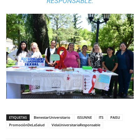
RESPONSABLE.
ETIQUETAS
BienestarUniversitario
ISSUNNE
ITS
PAISU
PromociónDeLaSalud
VidaUniversitariaResponsable