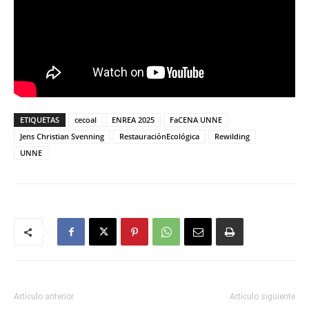
ETIQUETAS
cecoal
ENREA 2025
FaCENA UNNE
Jens Christian Svenning
RestauraciónEcológica
Rewilding
UNNE
Artículo anterior
Artículo siguiente