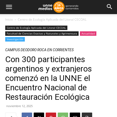
Inicio
Centro de Ecología Aplicada del Litoral CECOAL
Centro de Ecología Aplicada del Litoral CECOAL
Facultad de Ciencias Exactas y Naturales y Agrimensura
Actualidad
Investigación
CAMPUS DEODORO ROCA EN CORRIENTES
Con 300 participantes
argentinos y extranjeros
comenzó en la UNNE el
Encuentro Nacional de
Restauración Ecológica
noviembre 12, 2025