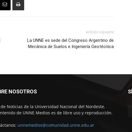
Artículo siguiente
E
La UNNE es sede del Congreso Argentino de
Mecánica de Suelos e Ingeniería Geotécnica
BRE NOSOTROS
S
o de Noticias de la Universidad Nacional del Nordeste.
ontenido de UNNE Medios es de libre uso y reproducción.
áctanos:
unnemedios@comunidad.unne.edu.ar