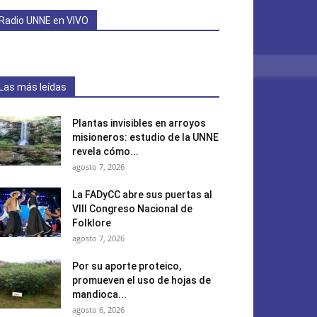
Radio UNNE en VIVO
Las más leídas
Plantas invisibles en arroyos
misioneros: estudio de la UNNE
revela cómo...
agosto 7, 2026
La FADyCC abre sus puertas al
VIII Congreso Nacional de
Folklore
agosto 7, 2026
Por su aporte proteico,
promueven el uso de hojas de
mandioca...
agosto 6, 2026