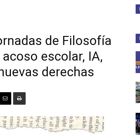
Medios
ornadas de Filosofía
coso escolar, IA,
Unne
 nuevas derechas