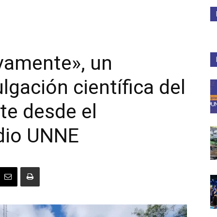
Medios
vamente», un
lgación científica del
Unne
e desde el
dio UNNE