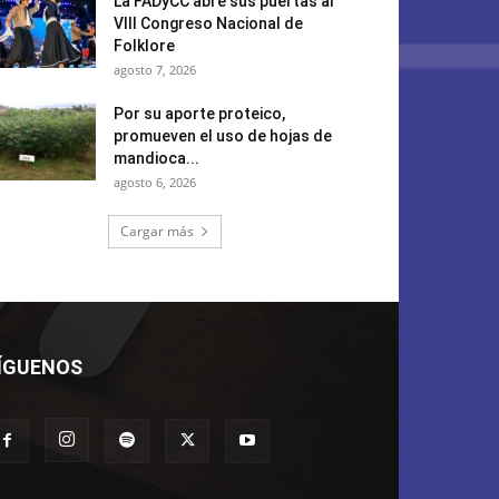
La FADyCC abre sus puertas al
VIII Congreso Nacional de
Folklore
agosto 7, 2026
Por su aporte proteico,
promueven el uso de hojas de
mandioca...
agosto 6, 2026
Cargar más
ÍGUENOS