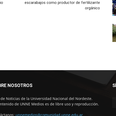
io
escarabajos como productor de fertilizante
orgánico
BRE NOSOTROS
S
o de Noticias de la Universidad Nacional del Nordeste.
ontenido de UNNE Medios es de libre uso y reproducción.
áctanos:
unnemedios@comunidad.unne.edu.ar