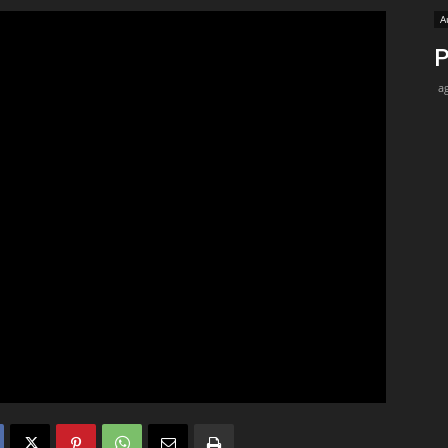
A
Medios
P
a
Unne