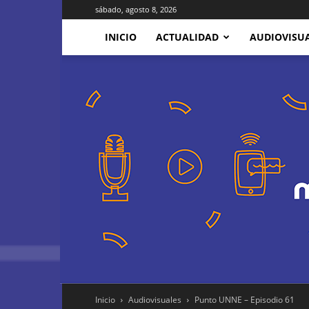
sábado, agosto 8, 2026
INICIO
ACTUALIDAD
AUDIOVISU
Inicio
Audiovisuales
Punto UNNE – Episodio 61