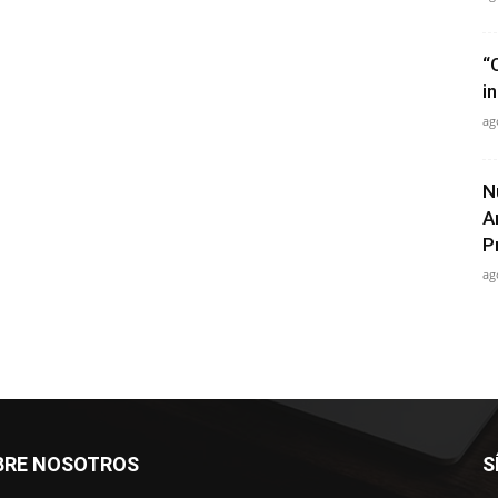
“
in
ag
N
A
P
ag
BRE NOSOTROS
S