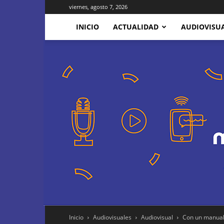
viernes, agosto 7, 2026
INICIO
ACTUALIDAD
AUDIOVISU
Inicio
Audiovisuales
Audiovisual
Con un manual 