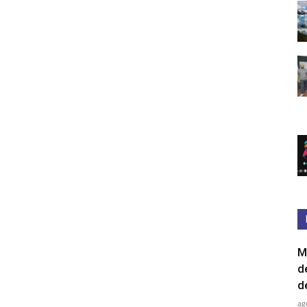
M
d
d
ag