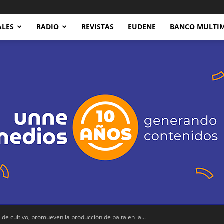
ALES
RADIO
REVISTAS
EUDENE
BANCO MULTI
de cultivo, promueven la producción de palta en la...