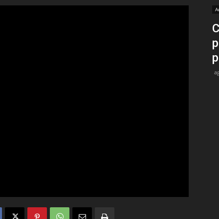
A
Medios
C
p
p
a
Unne