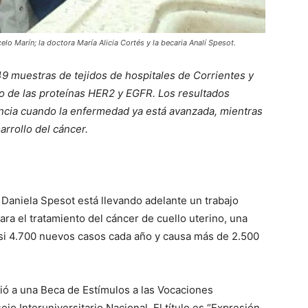
elo Marín; la doctora María Alicia Cortés y la becaria Analí Spesot.
49 muestras de tejidos de hospitales de Corrientes y
o de las proteínas HER2 y EGFR. Los resultados
ncia cuando la enfermedad ya está avanzada, mientras
rrollo del cáncer.
 Daniela Spesot está llevando adelante un trabajo
ra el tratamiento del cáncer de cuello uterino, una
asi 4.700 nuevos casos cada año y causa más de 2.500
dió a una Beca de Estímulos a las Vocaciones
jo Interuniversitario Nacional. El título es “Expresión