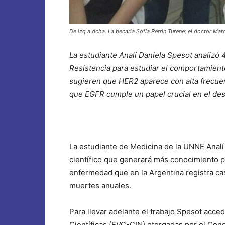
De izq a dcha. La becaria Sofía Perrin Turene; el doctor Marc
La estudiante Analí Daniela Spesot analizó 
Resistencia para estudiar el comportamient
sugieren que HER2 aparece con alta frecue
que EGFR cumple un papel crucial en el desa
La estudiante de Medicina de la UNNE Analí
científico que generará más conocimiento pa
enfermedad que en la Argentina registra c
muertes anuales.
Para llevar adelante el trabajo Spesot acce
Científicas (EVC-CIN) otorgadas por el Conse