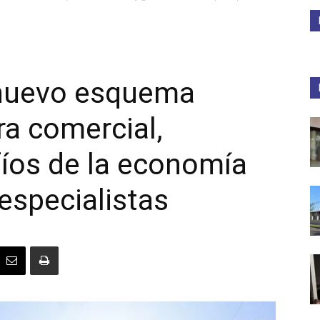
Medios
l nuevo esquema
ra comercial,
Unne
fíos de la economía
especialistas