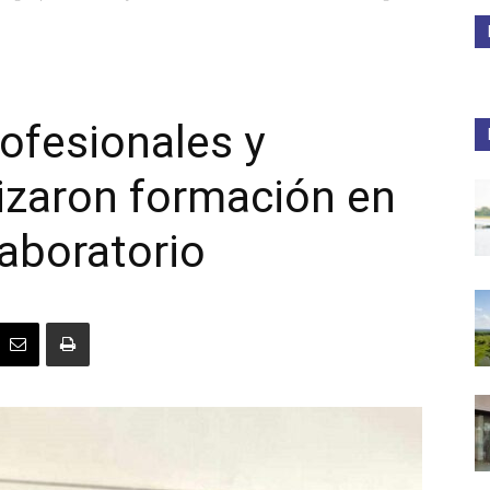
Medios
rofesionales y
lizaron formación en
Unne
aboratorio