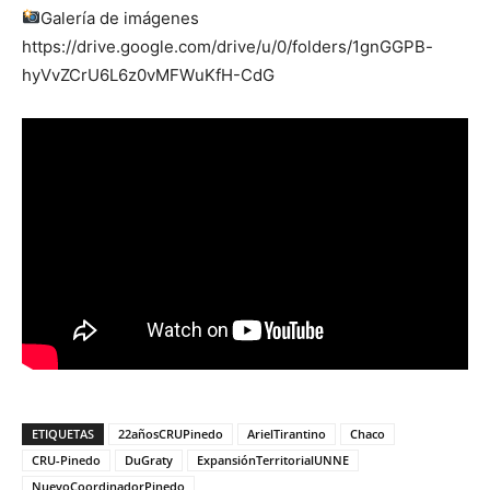
Galería de imágenes
https://drive.google.com/drive/u/0/folders/1gnGGPB-
hyVvZCrU6L6z0vMFWuKfH-CdG
ETIQUETAS
22añosCRUPinedo
ArielTirantino
Chaco
CRU-Pinedo
DuGraty
ExpansiónTerritorialUNNE
NuevoCoordinadorPinedo