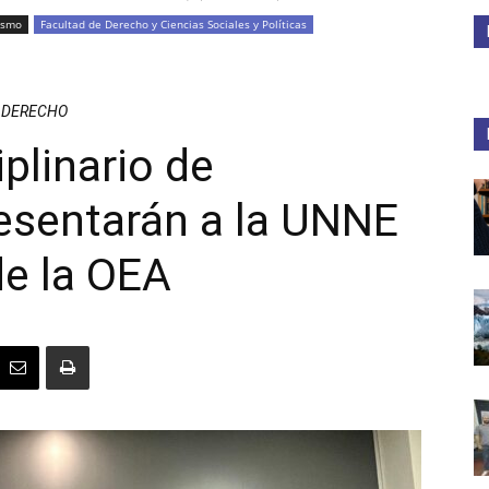
ismo
Facultad de Derecho y Ciencias Sociales y Políticas
Medios
E DERECHO
plinario de
esentarán a la UNNE
Unne
de la OEA