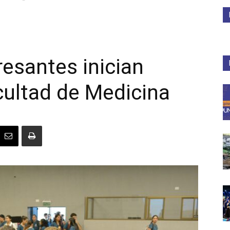
Medios
esantes inician
cultad de Medicina
Unne