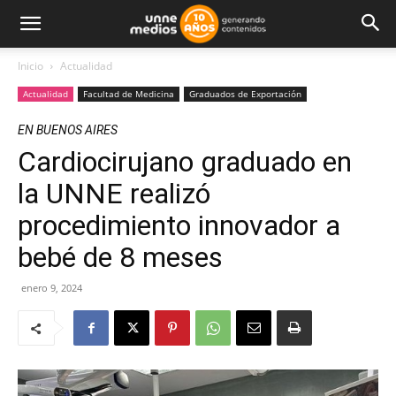
Inicio
Actualidad
Actualidad
Facultad de Medicina
Graduados de Exportación
EN BUENOS AIRES
Cardiocirujano graduado en
la UNNE realizó
procedimiento innovador a
bebé de 8 meses
enero 9, 2024