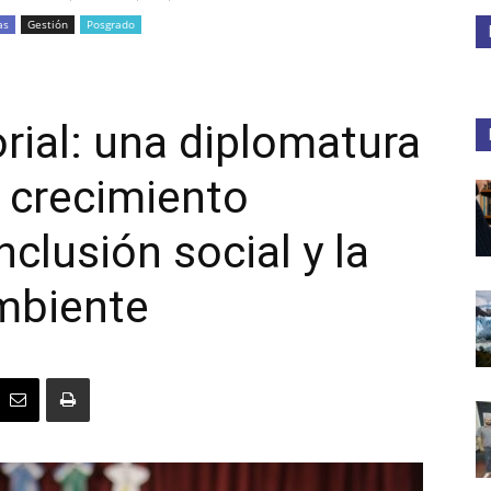
as
Gestión
Posgrado
Medios
orial: una diplomatura
 crecimiento
Unne
clusión social y la
ambiente