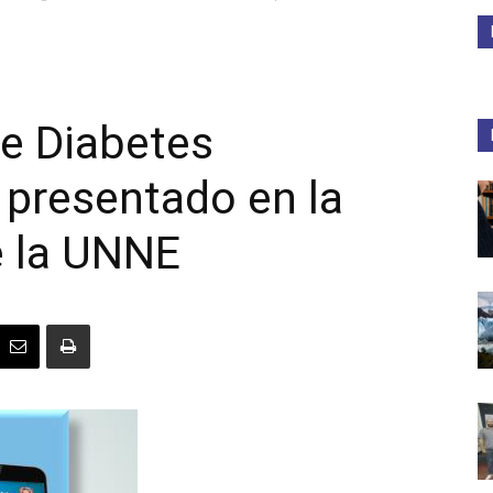
Medios
re Diabetes
 presentado en la
Unne
e la UNNE