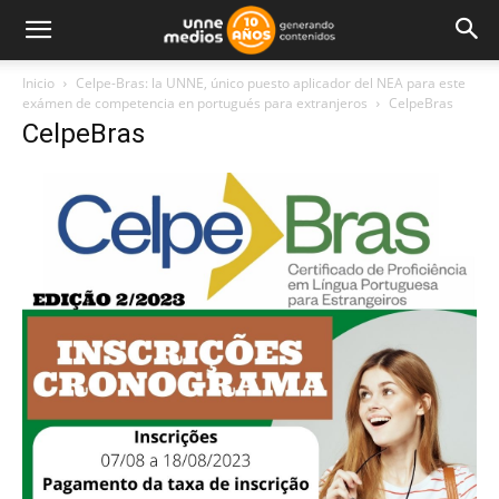
Inicio
Celpe-Bras: la UNNE, único puesto aplicador del NEA para este
exámen de competencia en portugués para extranjeros
CelpeBras
CelpeBras