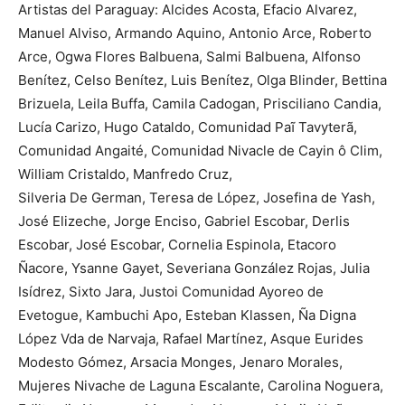
Artistas del Paraguay: Alcides Acosta, Efacio Alvarez,
Manuel Alviso, Armando Aquino, Antonio Arce, Roberto
Arce, Ogwa Flores Balbuena, Salmi Balbuena, Alfonso
Benítez, Celso Benítez, Luis Benítez, Olga Blinder, Bettina
Brizuela, Leila Buffa, Camila Cadogan, Prisciliano Candia,
Lucía Carizo, Hugo Cataldo, Comunidad Paĩ Tavyterã,
Comunidad Angaité, Comunidad Nivacle de Cayin ô Clim,
William Cristaldo, Manfredo Cruz,
Silveria De German, Teresa de López, Josefina de Yash,
José Elizeche, Jorge Enciso, Gabriel Escobar, Derlis
Escobar, José Escobar, Cornelia Espinola, Etacoro
Ñacore, Ysanne Gayet, Severiana González Rojas, Julia
Isídrez, Sixto Jara, Justoi Comunidad Ayoreo de
Evetogue, Kambuchi Apo, Esteban Klassen, Ña Digna
López Vda de Narvaja, Rafael Martínez, Asque Eurides
Modesto Gómez, Arsacia Monges, Jenaro Morales,
Mujeres Nivache de Laguna Escalante, Carolina Noguera,