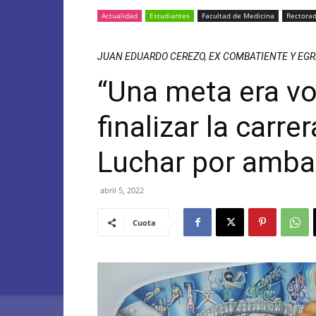
Actualidad
Estudiantes
Facultad de Medicina
Rectora
JUAN EDUARDO CEREZO, EX COMBATIENTE Y EG
“Una meta era vol
finalizar la carre
Luchar por amba
abril 5, 2022
Cuota