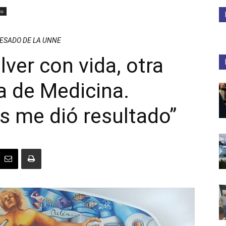
do
Medios
RESADO DE LA UNNE
ver con vida, otra
ra de Medicina.
Unne
s me dió resultado”