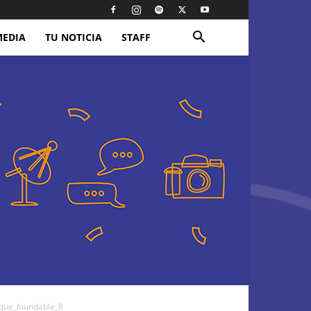
MEDIA
TU NOTICIA
STAFF
que_Inundable_8