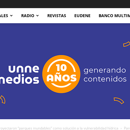
ALES
RADIO
REVISTAS
EUDENE
BANCO MULTI
oyectaron “parques inundables” como solución a la vulnerabilidad hídrica
Par