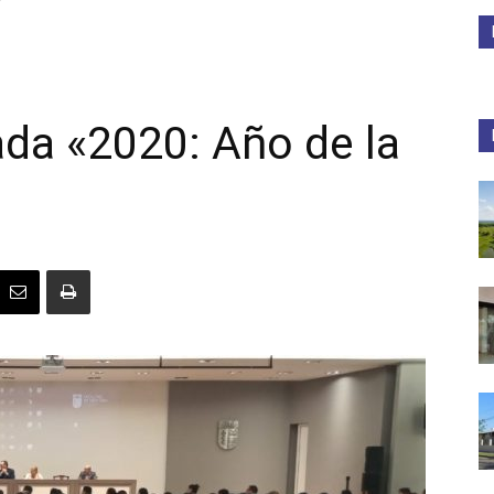
Medios
ada «2020: Año de la
Unne