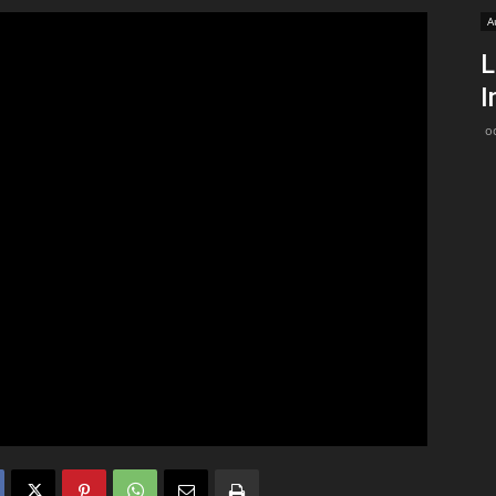
A
Medios
L
I
o
Unne