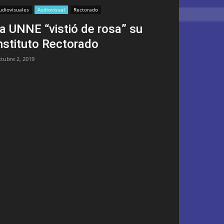
udiovisuales
Audiovisual
Rectorado
a UNNE “vistió de rosa” su
nstituto Rectorado
ctubre 2, 2019