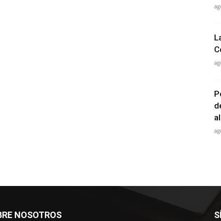
ag
L
C
ag
P
d
a
ag
BRE NOSOTROS
S