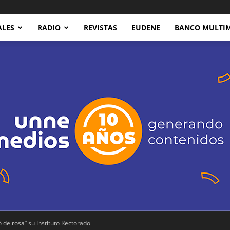
ALES
RADIO
REVISTAS
EUDENE
BANCO MULTI
 de rosa” su Instituto Rectorado