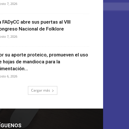
osto 7, 2026
a FADyCC abre sus puertas al VIII
ongreso Nacional de Folklore
osto 7, 2026
or su aporte proteico, promueven el uso
e hojas de mandioca para la
limentación...
osto 6, 2026
Cargar más
ÍGUENOS