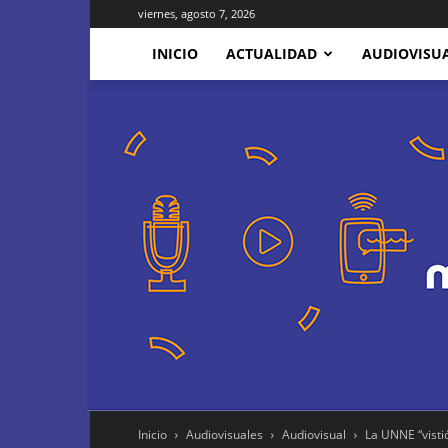
viernes, agosto 7, 2026
INICIO
ACTUALIDAD
AUDIOVISU
Inicio
Audiovisuales
Audiovisual
La UNNE “vistió