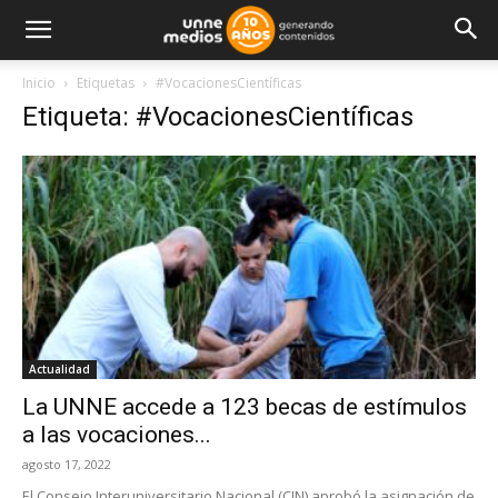
Inicio
Etiquetas
#VocacionesCientíficas
Etiqueta: #VocacionesCientíficas
Actualidad
La UNNE accede a 123 becas de estímulos
a las vocaciones...
agosto 17, 2022
El Consejo Interuniversitario Nacional (CIN) aprobó la asignación de