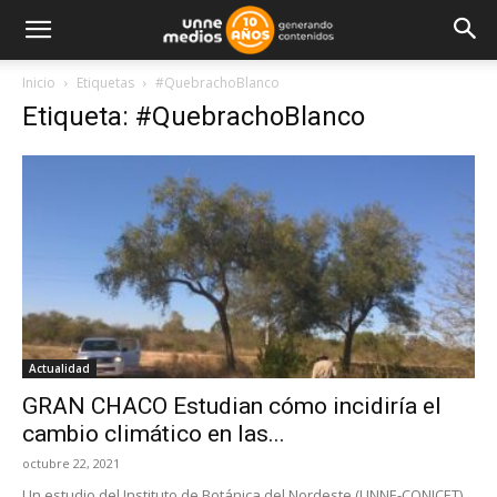
Inicio
Etiquetas
#QuebrachoBlanco
Etiqueta: #QuebrachoBlanco
Actualidad
GRAN CHACO Estudian cómo incidiría el
cambio climático en las...
octubre 22, 2021
Un estudio del Instituto de Botánica del Nordeste (UNNE-CONICET)