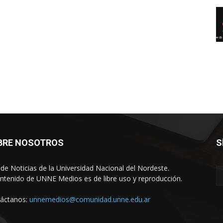
BRE NOSOTROS
S
o de Noticias de la Universidad Nacional del Nordeste.
ontenido de UNNE Medios es de libre uso y reproducción.
áctanos:
unnemedios@comunidad.unne.edu.ar