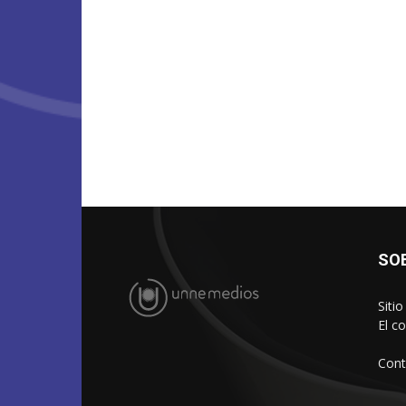
SO
Siti
El c
Cont