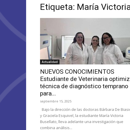
Etiqueta: María Victori
Actualidad
NUEVOS CONOCIMIENTOS
Estudiante de Veterinaria optimi
técnica de diagnóstico temprano
para...
septiembre 15, 2025
Bajo la dirección de las doctoras Bárbara De Biasi
y Graciela Esquivel, la estudiante María Victoria
Busellato, lleva adelante una investigación que
combina análisis...