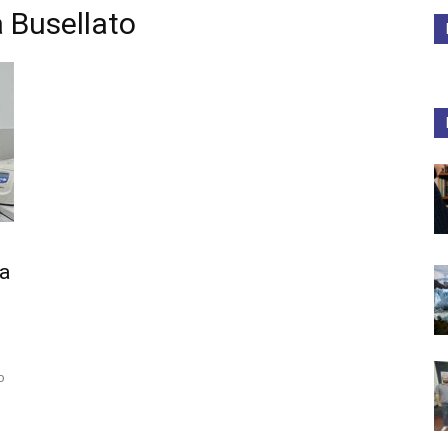
a Busellato
Medios
Unne
za
o