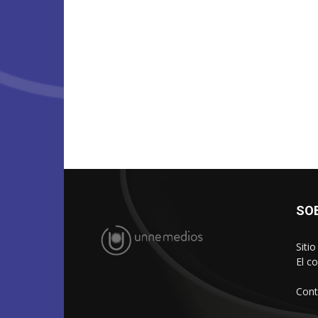
SO
Siti
El c
Cont