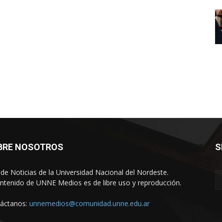
BRE NOSOTROS
S
o de Noticias de la Universidad Nacional del Nordeste.
ontenido de UNNE Medios es de libre uso y reproducción.
áctanos:
unnemedios@comunidad.unne.edu.ar