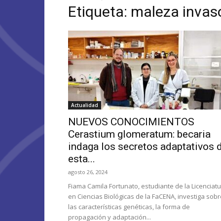
Etiqueta: maleza invas
Actualidad
NUEVOS CONOCIMIENTOS
Cerastium glomeratum: becaria
indaga los secretos adaptativos 
esta...
agosto 26, 2024
Fiama Camila Fortunato, estudiante de la Licenciat
en Ciencias Biológicas de la FaCENA, investiga sobr
las características genéticas, la forma de
propagación y adaptación...