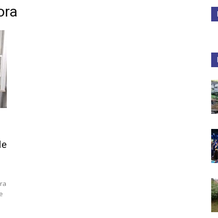
ora
Medios
Unne
de
ura
e