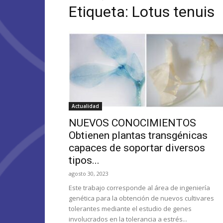
Etiqueta: Lotus tenuis
Actualidad
NUEVOS CONOCIMIENTOS
Obtienen plantas transgénicas
capaces de soportar diversos
tipos...
agosto 30, 2023
Este trabajo corresponde al área de ingeniería
genética para la obtención de nuevos cultivares
tolerantes mediante el estudio de genes
involucrados en la tolerancia a estrés...