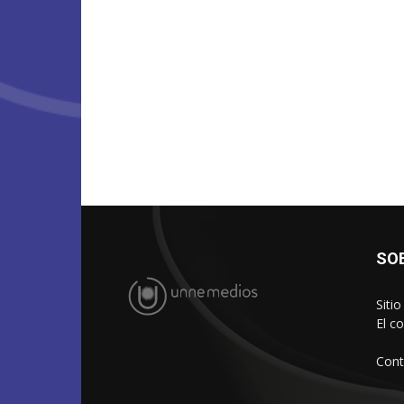
SO
Siti
El c
Cont