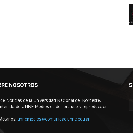
BRE NOSOTROS
S
o de Noticias de la Universidad Nacional del Nordeste.
ontenido de UNNE Medios es de libre uso y reproducción.
áctanos:
unnemedios@comunidad.unne.edu.ar