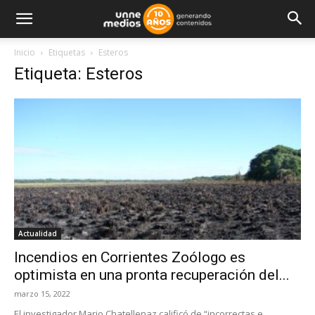
Inicio
Etiquetas
Esteros
Etiqueta: Esteros
Actualidad
Incendios en Corrientes Zoólogo es
optimista en una pronta recuperación del...
marzo 15, 2022
El investigador Mario Chatellenaz calificó de “incorrectas e