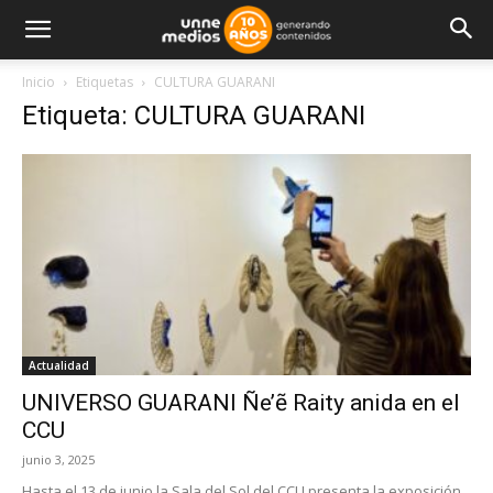
Inicio
Etiquetas
CULTURA GUARANI
Etiqueta: CULTURA GUARANI
Actualidad
UNIVERSO GUARANI Ñe’ẽ Raity anida en el
CCU
junio 3, 2025
Hasta el 13 de junio la Sala del Sol del CCU presenta la exposición