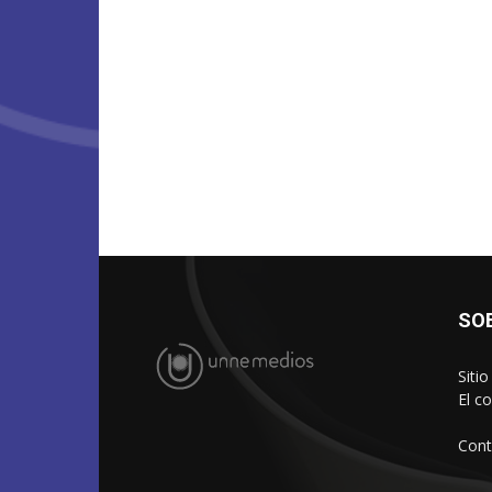
SO
Siti
El c
Cont