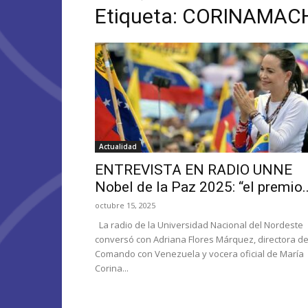
Etiqueta: CORINAMA
Actualidad
ENTREVISTA EN RADIO UNNE
Nobel de la Paz 2025: “el premio..
octubre 15, 2025
La radio de la Universidad Nacional del Nordeste
conversó con Adriana Flores Márquez, directora de
Comando con Venezuela y vocera oficial de María
Corina...