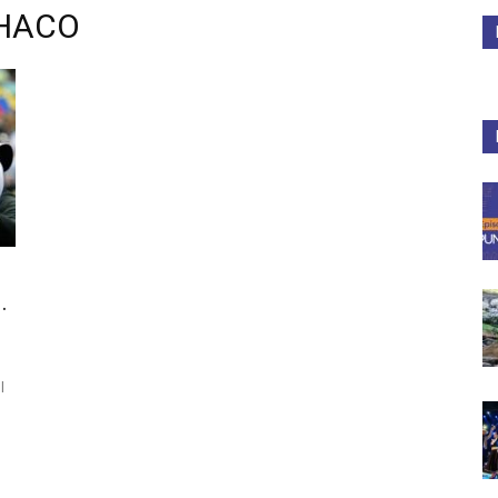
CHACO
Medios
Unne
.
l