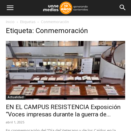
Inicio
Etiquetas
Conmemoración
Etiqueta: Conmemoración
Actualidad
EN EL CAMPUS RESISTENCIA Exposición
“Voces impresas durante la guerra de...
abril 1, 2025
En conmemoración del “Día del Veterano y de los Caídos en la