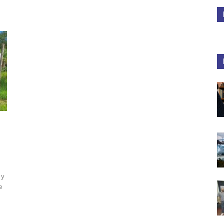
Medios
Unne
 y
e