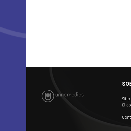
SO
Siti
El c
Cont