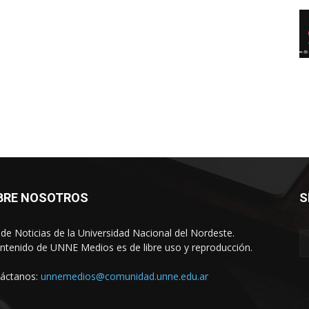
BRE NOSOTROS
S
o de Noticias de la Universidad Nacional del Nordeste.
ontenido de UNNE Medios es de libre uso y reproducción.
áctanos:
unnemedios@comunidad.unne.edu.ar