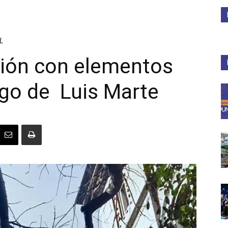
Medios
L
ción con elementos
rgo de Luis Marte
Unne