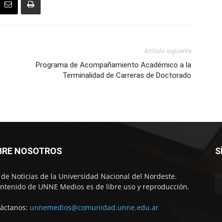
Artículo siguiente
Programa de Acompañamiento Académico a la
Terminalidad de Carreras de Doctorado
BRE NOSOTROS
S
o de Noticias de la Universidad Nacional del Nordeste.
ontenido de UNNE Medios es de libre uso y reproducción.
áctanos:
unnemedios@comunidad.unne.edu.ar