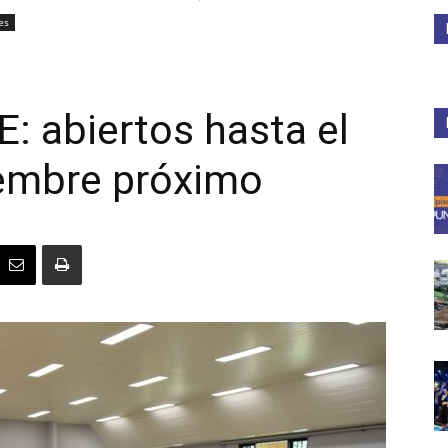
es
Medios
 abiertos hasta el
iembre próximo
Unne