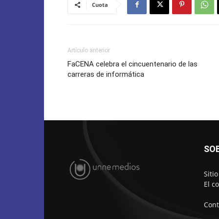
Cuota
Artículo anterior
FaCENA celebra el cincuentenario de las
carreras de informática
SO
Siti
El c
Cont