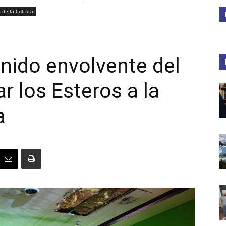
 de la Cultura
Medios
nido envolvente del
ar los Esteros a la
Unne
a