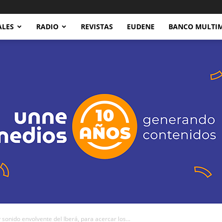
ALES
RADIO
REVISTAS
EUDENE
BANCO MULTI
nido envolvente del Iberá, para acercar los...