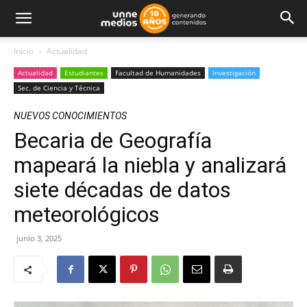
Inicio
Actualidad
Actualidad
Estudiantes
Facultad de Humanidades
Investigación
Sec. de Ciencia y Técnica
NUEVOS CONOCIMIENTOS
Becaria de Geografía
mapeará la niebla y analizará
siete décadas de datos
meteorológicos
junio 3, 2025